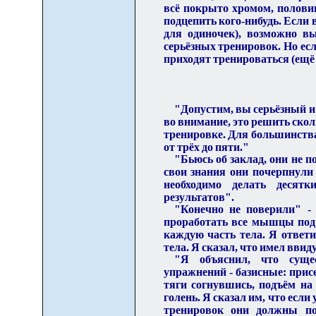
всё покрыто хромом, полови
подцепить кого-нибудь. Если 
для одиночек), возможно вы
серьёзных тренировок. Но если
приходят тренироваться (ещё
"Допустим, вы сер
ь
ёзный и
во внимание, это решить ско
тренировке. Для большинства
от трёх до пяти."
"Бьюсь об заклад, они не 
свои знания они почерпнули
необходимо делать десят
результатов".
"Конечно не поверили"
-
проработать все мышцы под 
каждую часть тела. Я ответи
тела. Я сказал, что имел ввид
"Я объяснил, что суще
упражнений
-
базисные: прис
тяги согнувшись, подъём на
голень. Я сказал им, что если
тренировок они должны по