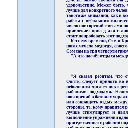
удовольствие. Может быть, 
лучше для конкретного челове
такого же внимания, как и вс
работа с небольшим количес
число повторений с весами пол
привлекает присед или стано
стоит попроб
о
вать этот подхо
К этому времени, Сэм и Бр
ногах чучела медведя
,
своего
Сэм сам на три четверти гриз
"А что насчёт отдыха межд
"Я сказал ребятам, что 
Опять, следует принять во в
небольшим числом повторени
рабочими подходами. Нево
повторений в базовых упражн
или сокращать отдых между 
стороны, те, кому нравится р
лучше стимулирует и являе
выполнение упражнений одно з
приседе начинать рабочий подх
рабочим подходам на верхню