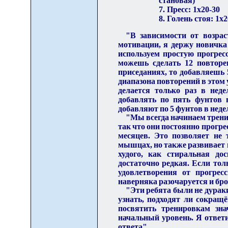
становая)
7. Пресс: 1х20-30
8. Голень стоя: 1х2
"В зависимости от возрас
мотивации, я держу новичка
используем простую прогрес
можешь сделать 12 повторе
приседаниях, то добавляешь 
диапазона
повторений в этом
делается только раз в нед
добавлять по пять фунтов 
добавляют по 5 фунтов в неде
"Мы всегда начинаем
трени
так что они постоян
н
о прогре
месяцев. Это позволяет не
мышцах, но также развивает п
худого, как стиральная до
достаточно редкая. Если тол
удовлетворения от прогрес
наверняка разочаруется и бро
"Эти ребята были не дураки
узнать, подходят ли сокращ
посвятить тренировкам зна
начальный уровень. Я ответи
ответа".