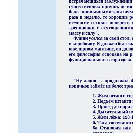
встречающихся заблуждений о
существенных причин, по ко
более привычными занятиями.
раза в неделю, то хорошие 
немногие готовы поверить 
тренировки с отягощениями
массу и силу".
Флинн уселся за свой стол,
в коробочку. Я должен был зн
ювелирном магазине, он долже
его философия основана на р
функциональность гораздо в
"Ну ладно" - пр
о
должил Ф
новичков займёт не более трид
1. Жим штанги сид
2. Подъём
ш
танги 
3. Присед до парал
4. Дыхательный пу
5. Жим лёжа: 1х8-
6. Тяга согнувшись
6а. Становая тяга