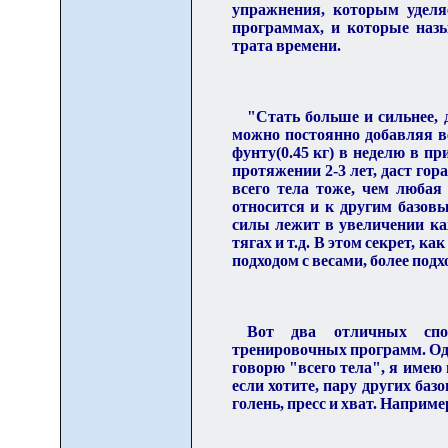
упражнения, которым уделя
программах, и которые наз
трата времени.
"Стать больше и сильнее, 
можно постоянно добавляя в
фунту(0.45 кг) в неделю в п
протяжении 2-3 лет, даст го
всего тела тоже
,
чем любая 
относится и к другим базо
силы лежит в увеличении ка
тягах и т.д. В этом секрет, к
подходом с весами, более под
Вот два отличных спос
тренировочных програм
м
. О
говорю "всего тела", я имею
если хотите, пару других ба
голень, прес
с
и хват. Например