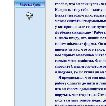
говорю, что он свихнулся - 
Каждого, кто у себя в зале у
(макет), на одном из которых
можно считать ненормальным 
у которого в зале стоит чуче
футболка с надписью "Работа
Я имею ввиду, что Флинн вёл 
совсем обычные формы. Он пош
никому из нас, что это такое.
ювелирных магазинов и стал 
сильно меня озаботил. Флинн
спросите Сэма, его золотого р
я подумал, уж не купил ли он 
Я предполагал, что они пож
работу с девяти до пяти и ст
что он совсем одомашнится и 
поручать мне следить за Сэмом
куда там ещё теперь водят д
Карен) будут себя вести
,
не бу