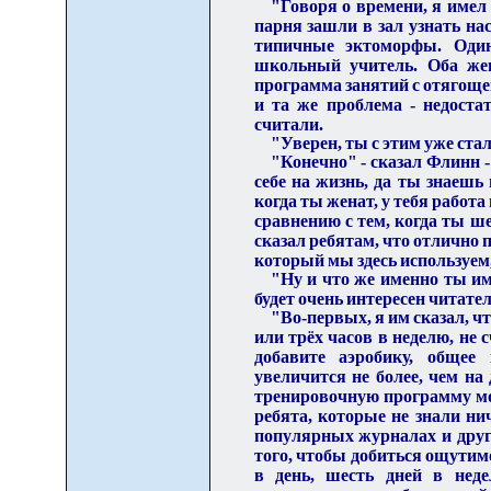
"Говоря о времени, я имел
парня зашли в зал узнать на
типичные эктоморфы. Оди
школьный учитель. Оба жен
программа занятий с отягоще
и та же проблема - недоста
считали.
"Уверен, ты с этим уже стал
"Конечно" - сказал Флинн - 
себе на жизнь
,
да ты знаешь 
когда ты женат, у тебя работа
сравнению с тем, когда ты ш
сказал ребятам, что отлично п
который мы здесь исп
о
льзуем
"Ну и что же именно ты им 
будет очень интересен читате
"Во-первых, я им сказал, чт
или трёх часов в неделю, не 
добавите аэробику, общее
увелич
и
тся не более, чем на
тренировочную программу мо
ребята, которые не знали ни
популярных журналах и други
того, чтобы добиться ощутимо
в день, шесть дней в нед