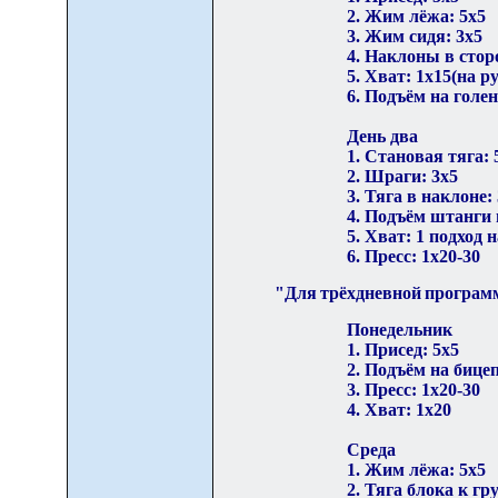
2. Жим лёжа: 5х5
3. Жим сидя: 3х5
4. Наклоны в стор
5. Хват: 1х15(на р
6. Подъём на голен
День два
1. Становая тяга: 
2. Шраги: 3х5
3. Тяга в наклоне:
4. Подъём штанги 
5. Хват: 1 подход 
6. Пресс: 1х20-30
"Для трёхдневной пр
о
грам
Понедельник
1. Присед: 5х5
2. Подъём на бицеп
3. Пресс: 1х20-30
4. Хват: 1х20
Среда
1. Жим лёжа: 5х5
2. Тяга блока к гру