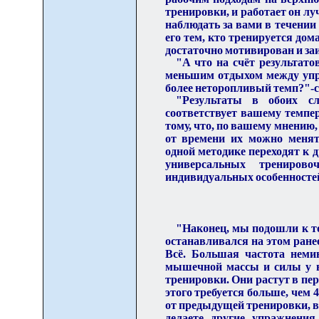
тренировки, и работает он лу
наблюдать за вами в течении
его тем, кто тренируется дом
достаточно мотивирован и за
"А что на счёт результат
меньшим отдыхом между упра
более неторопливый темп?"-с
"Результаты в обоих с
соответствует вашему темпер
тому, что, по вашему мнению,
от времени их можно менят
одной методике переходят к д
универсальных трениров
индивидуальных особенностей
"Наконец, мы подошли к том
останавливался на этом ранее
Всё. Большая частота неми
мышечной массы и силы у в
тренировки. Они растут в пе
этого требуется больше, чем 4
от предыдущей тренировки, вы
делаете другие упражнения