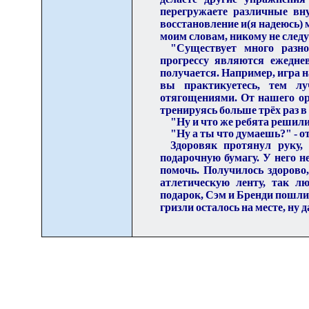
перегружаете различные вн
восстановление и(я надеюсь)
моим словам
,
никому не следу
"Существует много разно
прогрессу являются еже
д
не
получается. Например, игра н
вы практикуетесь, тем л
отягощениями. От нашего ор
тренируясь больше трёх раз в
"Ну и что же ребята решили
"Ну а ты что думаешь?"
-
о
Здоровяк пр
о
тянул руку,
подарочную бумагу. У него н
помочь. Получилось здорово,
атлетическую ленту, так л
подарок, Сэм и Бренди пошли 
гризли осталось на месте, ну д