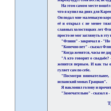
На этом самом месте вошёл 
что я купил на днях для Карен
Он подал мне маленькую коро
её и открыл с не менее тяж
славных холостяцких лет Фл
пр
о
сто не мог заглянуть в эту
"Флинн" - закричал я - "Но
"Конечно нет" - сказал Фл
"Когда женятся, часы не дар
"А кто говорит о свадьбе? 
женится первым. И как ты о
гуляет сам по себе.
"Посмотри внимательнее, 
испанский монах Грациан".
Я наклонил голову и прочи
"Замечательно" - сказал я 
Т