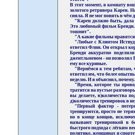
В этот момент, в комнату во
золотого ретривера Карен. Н
сияла. Я не мог понять в чём д
"Карен должно быть, дала 
Это любимый фильм Бренди. Сэ
тошнит".
"А какие фильмы нравятся 
"Любые с Клинтом Иствуд
ответил Флин. Он открыл кор
Бренди аккуратно поделили
джентльменом - он позволил Б
ему все куриные.
"Вернёмся к тем ребятам, 
ответил им, что более опытные
неделю. И я объяснил, почему.
"Время, которое ты прово
тратится на пустые разговоры
вы делаете, в)количества п
д)количества тренировок в н
"Первый фактор - потеря
тренируются, просто не теря
но в конце концов, исключен
называют тренировкой в бо
быстрого подхода с лёгким ве
политике, женщинах и спорте.