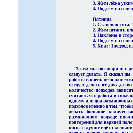
3. Жим лёжа узким
4. Подъём на голен
Пятница
1. Становая тяга: 
2. Жим штанги или
3. Наклоны в стор
4. Подъём на голен
5. Хват: 1подход н
"Затем мы поговорили с ре
следует делать. Я сказал им
работы в очень небольшом ко
следует делать от
двух до пя
количество подходов зависи
считают, что работа в тяжёлы
одному или два разминочных
подходов
именно в том, чтобы
делать большое количеств
разминочном подходе вполн
повторений для верхней поло
кого-то лучше идёт с меньши
деле не важно сколько вы де