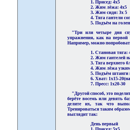
1. Присед: 4х5
2. Жим лёжа: 4х5
3. Жим сидя: 3х 5
4. Тяга гантели с
5. Подъём на голен
"Три или четыре дня спу
упражнения, как на первой 
Например, можно попроб
о
ват
1. Становая тяга: 
2. Жим гантелей н
3. Тяга верхнего б
4. Жим лёжа узким
5. Подъём штанги 
6. Хват: 1х15-20(н
7. Пресс: 1х20-30
"Другой способ, это подел
берёте восемь или девять б
делите их, так что выпо
Тренироваться таким образом
выглядит так:
День первый
1. Присед: 5х5