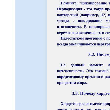
Помните, "циклирование и
Периодизация - это когда п
повторений (например, 12) 
метода - шокирование м
отягощением. В циклирован
переменная величина - это ст
Недостатком программ с п
всегда заканчиваются перетр
3.2. Поче
На данный момент бол
интенсивность. Это связан
определенному времени в на
процентом жира.
3.
3
. Почему хардг
Хардгейнеры не имеют прир
легко растете, все равно 