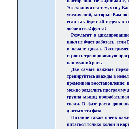
повторений. Не жадничайте, п
Это закончится тем, что у Ва
увеличений, которые Вам по 
если так будет 26 недель в 
добавите 52 фунта!
Результат в циклировании
цикл не будет работать, если
в начале цикла. Эксперимен
строить тренировочную прогр
наилучший рост.
Две самые важные переме
тренируйтесь дважды в неделю
времени на восстановление: 
можно разделить программу дл
группа мышц прорабатывала
спали. В фазе роста дополн
длиться эта фаза.
Питание также очень важн
питаться только колой и кар