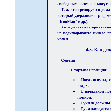
свободным весом и не могут п
Тем, кто тренируется дома
который удерживает гриф ме
"IronMan" и др.).
Хотя делать альтернативны
не подкладывайте ничего п
колен.
4.
8
. Как де
Советы:
Стартовая позиция:
Ноги согнуты, с
вверх.
В начальной поз
прямой.
Руки не должны 
Руки находятся з