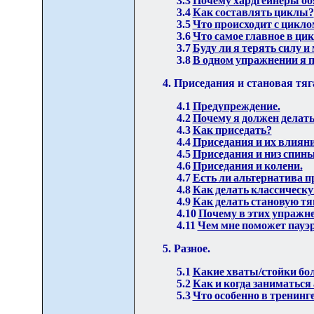
3.3
Почему хардгейнеры об
3.4
Как составлять циклы?
3.5
Что происходит с цикло
3.6
Что самое главное в ци
3.7
Буду ли я терять силу и
3.8
В одном упражнении я пр
4. Приседания и становая тяг
4.1
Предупреждение.
4.2
Почему я должен делать
4.3
Как приседать?
4.4
Приседания и их влияни
4.5
Приседания и низ спины
4.6
Приседания и колени.
4.7
Есть ли альтернатива 
4.8
Как делать классическу
4.9
Как делать становую т
4.10
Почему в этих упражне
4.11
Чем мне поможет пауэ
5. Разное.
5.1
Какие хваты/стойки бо
5.2
Как и когда заниматься
5.3
Что особенно в тренинг