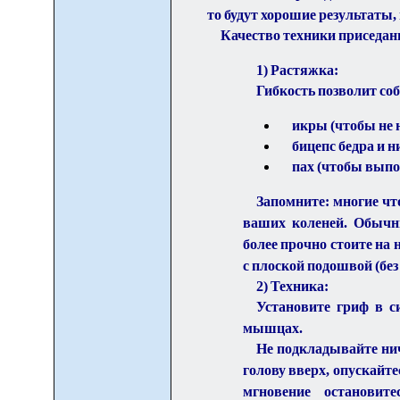
то будут хорошие результаты,
Качество техники приседани
1) Растяжка:
Гибкость позволит со
икры (чтобы не 
бицепс бедра и н
пах (чтобы выпо
Запомните: многие чт
ваших коленей. Обычн
более прочно стоите на 
с плоской подошвой (без
2) Техника:
Установите гриф в с
мышцах.
Не подкладывайте нич
голову вверх, опускайте
мгновение остановит