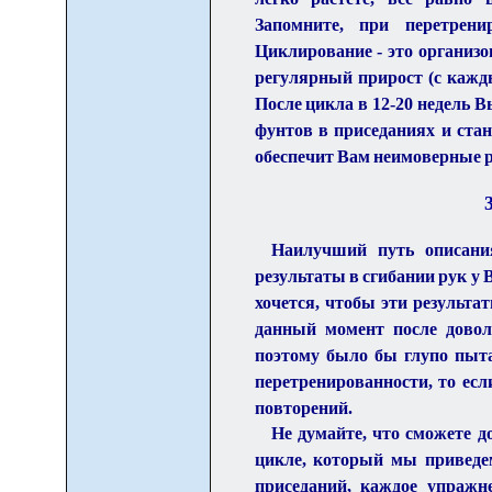
Запомните, при перетрени
Циклирование - это организ
регулярный прирост (с кажд
После цикла в 12-20 недель В
фунтов в приседаниях и стан
обеспечит Вам неимоверные р
3
Наилучший путь описани
результаты в сгибании рук у Ва
хочется, чтобы эти результаты
данный момент после довол
поэтому было бы глупо пыта
перетренированности, то если
повторений.
Не думайте, что сможете до
цикле, который мы приведем
приседаний, каждое упражне