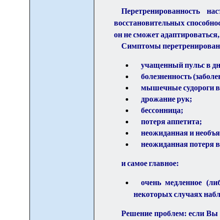
Перетренированность на
восстановительных способнос
он не сможет адаптироваться, 
Симптомы перетренирован
учащенный пульс в дн
болезненность (забол
мышечные судороги во
дрожание рук;
бессонница;
потеря аппетита;
неожиданная и необъя
неожиданная потеря в
и самое главное:
очень медленное (ли
некоторых случаях наб
Решение проблем: если Вы 