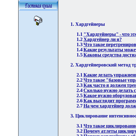
1. Хардгейнеры
1.1
"Хардгейнеры" - что эт
1.2
Хардгейнер ли я?
1.3
Что такое перетренирова
1.4
Какие результаты може
1.5
Каковы средства дости
2. Хардгейнеровский метод т
2.1
Какие делать упражнен
2.2
Что такое "базовые уп
2.3
Как часто я должен тре
2.4
Сколько нужно делать с
2.5
Какое нужно оборудова
2.6
Как выглядит программ
2.7
На чем хардгейнер долж
3. Циклирование интенсивнос
3.1
Что такое циклировани
3.2
Почему атлеты циклир