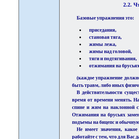
2.2. 
Базовые упражнения это:
приседания,
становая тяга,
жимы лежа,
жимы над головой,
тяги и подтягивания,
отжимания на брусьях
(каждое упражнение должно
быть травм, либо иных физич
В действительности сущес
время от времени менять. На
спине и жим на наклонной с
Отжимания на брусьях замен
подъемы на бицепс и обычную 
Не имеет значения, какое
работайте с тем, что для Вас