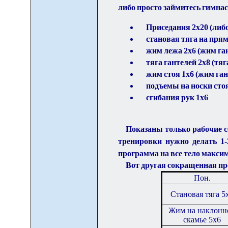
либо просто займитесь гимнас
Приседания 2х20 (либо
становая тяга на прям
жим лежа 2х6 (жим ган
тяга гантелей 2х8 (тя
жим стоя 1х6 (жим ган
подъемы на носки сто
сгибания рук 1х6
Показаны только рабочие с
тренировки нужно делать 1-2
программа на все тело макси
Вот другая сокращенная п
Пон.
Становая тяга 5
Жим на наклонн
скамье 5х6