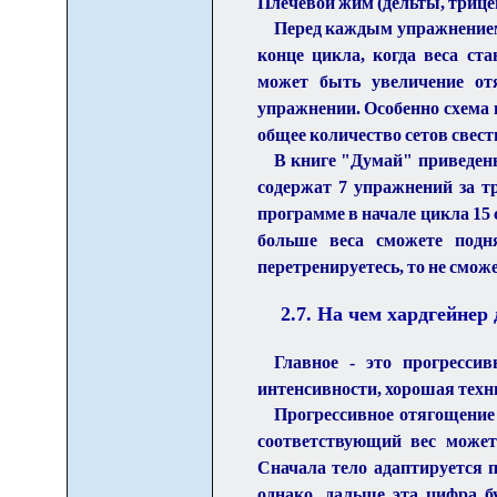
Плечевой жим (дельты, трице
Перед каждым упражнением 
конце цикла, когда веса ст
может быть увеличение от
упражнении. Особенно схема 
общее количество сетов свест
В книге "Думай" приведе
содержат 7 упражнений за т
программе в начале цикла 15 с
больше веса сможете подн
перетренируетесь, то не сможе
2.
7
. На чем хардгейнер
Главное - это прогресси
интенсивности, хорошая техн
Прогрессивное отягощение 
соответствующий вес может
Сначала тело адаптируется п
однако, дальше эта цифра б