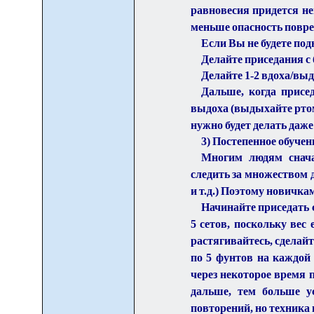
равновесия придется не
меньше опасность повре
Если Вы не будете под
Делайте приседания с
Делайте 1-2 вдоха/вы
Дальше, когда присе
выдоха (выдыхайте ртом
нужно будет делать даже 
3) Постепенное обучен
Многим людям снача
следить за множеством д
и т.д.) Поэтому новичка
Начинайте приседать 
5 сетов, поскольку вес
растягивайтесь, сделай
по 5 фунтов на каждой
через некоторое время п
дальше, тем больше у
повторений, но техника 