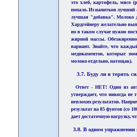
это хлеб, картофель, мясо (
попало. Из напитков лучший -
лучшая "добавка". Молоко д
Хардгейнеру желательно выпи
но в таком случае нужно пос
жирной массы. Обезжиренно
вариант. Знайте, что кажды
медикаментов, которые пом
молоко отдельно, натощак).
3.
7
. Буду ли я терять с
Ответ - НЕТ! Один из авт
утверждает, что никогда не т
неплохих результатов. Наприм
результат на 85 фунтов (со 1
дает достаточную нагрузку, ч
3.
8
. В одном упражнении 