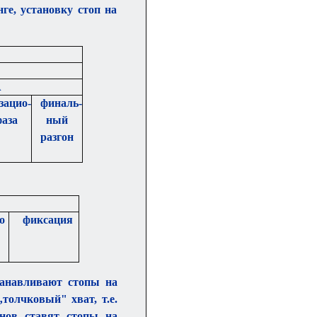
ге, установку стоп на
А
зацио
-
финаль
-
фаза
ный
разгон
о
фиксация
танавливают стопы на
толчковый" хват, т.е.
нов ставят стопы на