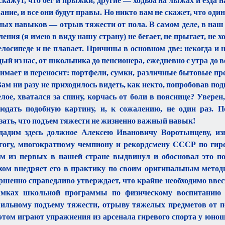
скажут, что бег и прыжки, другие — ходьба на лыжах и езда н
ание, и все они будут правы. Но никто вам не скажет, что оди
ых навыков — отрыв тяжести от пола. В самом деле, в на
ления (я имею в виду нашу страну) не бегает, не прыгает, не х
елосипеде и не плавает. Причины в основном две: некогда и н
ый из нас, от школьника до пенсионера, ежедневно с утра до в
имает и переносит: портфели, сумки, различные бытовые пре
 Вам ни разу не приходилось видеть, как некто, попробовав по
лое, хватался за спину, корчась от боли в пояснице? Увере
юдать подобную картину, и, к сожалению, не один раз. П
зать, что подъем тяжести не жизненно важный навык!
дадим здесь должное Алексею Ивановичу Воротынцеву, из
гогу, многократному чемпиону и рекордсмену СССР по гир
м из первых в нашей стране выдвинул и обосновал это п
хом внедряет его в практику по своим оригинальным мето
ршенно справедливо утверждает, что крайне необходимо вве
амках школьной программы по физическому воспитанию 
ильному подъему тяжести, отрыву тяжелых предметов от п
этом играют упражнения из арсенала гиревого спорта у юнош