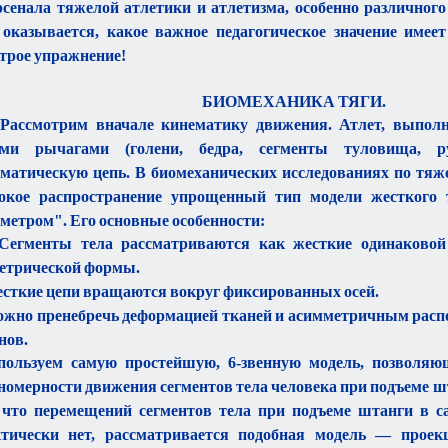
рсенала тяжелой атлетики и атлетизма, особенно различного
 оказывается, какое важное педагогическое значение имеет
трое упражнение!
БИОМЕХАНИКА ТЯГИ.
Рассмотрим вначале кинематику движения. Атлет, выполн
ими рычагами (голени, бедра, сегменты туловища, р
матическую цепь. В биомеханических исследованиях по тяж
окое распространение упрощенный тип модели жесткого 
метром". Его основные особенности:
 Сегменты тела рассматриваются как жесткие одинаковой
етрической формы.
есткие цепи вращаются вокруг фиксированных осей.
ожно пренебречь деформацией тканей и асимметричным рас
нов.
пользуем самую простейшую, 6-звенную модель, позволя
номерности движения сегментов тела человека при подъеме штан
 что перемещений сегментов тела при подъеме штанги в с
тически нет, рассматривается подобная модель — проек