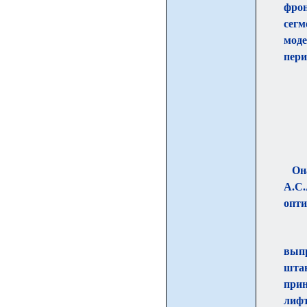
фрон
сег
мод
пери
Он
А.С
опти
выпр
штан
прин
лифт