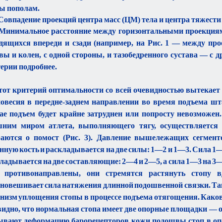
ы пополам.
Совпадение проекций центра масс (ЦМ) тела и центра тяжести
Минимальное расстояние между горизонтальными проекциями
дящихся впереди и сзади (например, на Рис. 1 — между про
вы и колен, с одной стороны, и тазобедренного сустава — с д
ерии подробнее.
тот критерий оптимальности со всей очевидностью вытекает 
овесия в передне-заднем направлении во время подъема шта
ае подъем будет крайне затруднен или попросту невозможен.
ним миром атлета, выполняющего тягу, осуществляется 
аются о помост (Рис. 3). Давление вышележащих сегменто
нную кость и раскладывается на две силы: 1—2 и 1—3. Сила 1—2
ладывается на две составляющие: 2—4 и 2—5, а сила 1—3 на 3
 противонаправлены, они стремятся растянуть стопу 
новешивает сила натяжения длинной подошвенной связки. Та
низм уплощения стопы в процессе подъема отягощения. Каков
идно, что нормальная стопа имеет две опорные площадки — о
вают деформацию барорецепторов кожи подошвы стоп в оп