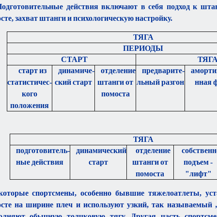
 Подготовительные действия включают в себя подход к штан
сте, захват штанги и психологическую настройку.
ТЯГА
ПЕРИОДЫ
СТАРТ
ТЯГ
старт из
динамиче
-
отделение
предварите
-
аморти
статистичес
-
ский старт
штанги от
льный разгон
нная 
кого
помоста
положения
ТЯГА
подготовитель
-
динамический
отделение
собственн
ные действия
старт
штанги от
подъем -
помоста
"лифт"
которые спортсмены, особенно бывшие тяжелоатлеты, ус
сте на ширине плеч и используют узкий, так называемый „
олняют обычную толчковую тягу. Другая часть спортсме