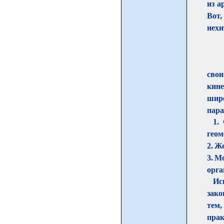
из а
Вот,
нехи
сво
кине
шир
пара
1.
геом
2. Ж
3. М
орга
Ис
зако
тем,
прак