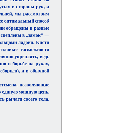
утых в стороны рук, и
ельней, мы рассмотрим
лее оптимальный способ
они обращены в разные
ы сцеплены в „замок" —
альцами ладони. Кисти
силовые возможности
оянно укреплять, ведь
но и борьбе на руках,
еборцев), и в обычной
ортсмена, позволяющие
в единую мощную цепь,
ь рычаги своего тела.