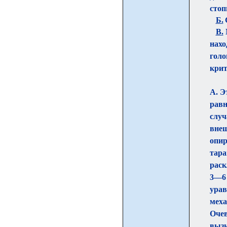
стоп
Б.
В.
нахо
голо
крит
А. Э
равн
случ
внеш
опир
тара
раск
3—6
урав
меха
Очев
вызы