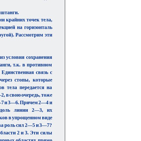
 штанги.
 крайних точек тела,
екцией на горизонталь
ругой). Рассмотрим эти
из условия сохранения
нги, т.к. в противном
 Единственная связь с
через стопы, которые
в тела передается на
, в свою очередь, тоже
—7 и 3—6. Причем 2—4 и
вдоль линии 2—3, их
ков в упрощенном виде
а роль сил 2—5 и 3—7?
бласти 2 и 3. Эти силы
орных областях прямо