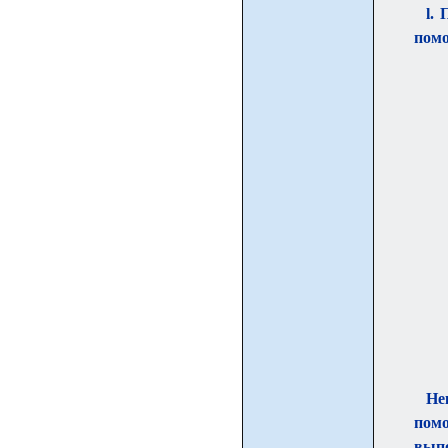
l.
помо
Не
помо
вып