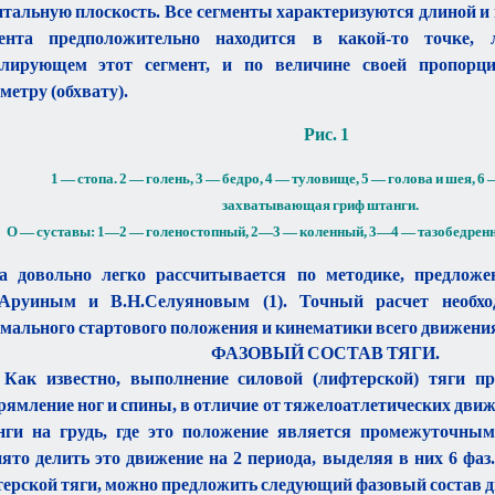
тальную плоскость. Все сегменты характеризуются длиной и 
мента предположительно находится в какой-то точке, 
елирующем этот сегмент, и по величине своей пропорци
метру (обхвату).
Рис. 1
1 — стопа. 2 — голень, 3 — бедро, 4 — туловище, 5 — голова и шея, 6 
захватывающая гриф штанги.
О — суставы: 1—2 — голеностопный, 2—3 — коленный, 3—4 — тазобедренн
а довольно легко рассчитывается по методике, предложе
.Аруиным и В.Н.Селуяновым (1). Точный расчет необхо
мального стартового положения и кинематики всего движени
ФАЗОВЫЙ СОСТАВ ТЯГИ.
Как известно, выполнение силовой (лифтерской) тяги пр
ямление ног и спины, в отличие от тяжелоатлетических движ
ги на грудь, где это положение является промежуточным
ято делить это движение на 2 периода, выделяя в них 6 фа
ерской тяги, можно предложить следующий фазовый состав 