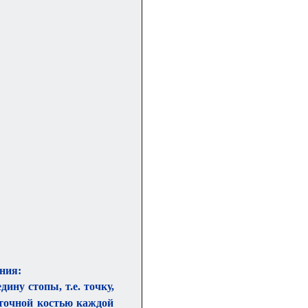
ния:
ину стопы, т.е. точку,
точной костью каждой