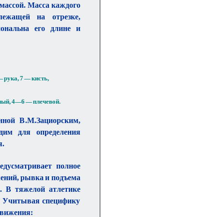
массой. Масса каждого
лежащей на отрезке,
ональна его длине и
— рука, 7 — кисть,
ый, 4—6 — плечевой.
нной В.М.Зациорским,
дим для определения
я.
едусматривает полное
ений, рывка и подъема
. В тяжелой атлетике
з. Учитывая специфику
движения: