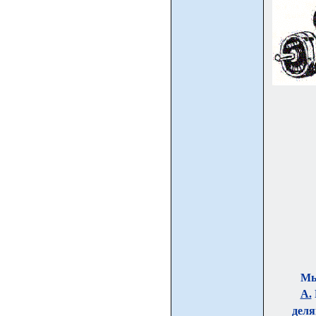
Мы
А.
деля