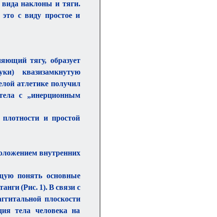
 вида наклоны и тяги.
 это с виду простое и
яющий тягу, образует
уки) квазизамкнутую
елой атлетике получил
тела с „инерционным
 плотности и простой
положением внутренних
ющую понять основные
ги (Рис. 1). В связи с
аггитальной плоскости
ция тела человека на