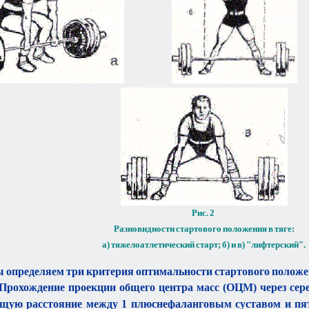
Рис. 2
Разновидности стартового положения в тяге:
а) тяжелоатлетический старт;
б) и в) "лифтерский".
 определяем три критерия оптимальности стартового положе
Прохождение проекции общего центра масс (ОЦМ) через серед
щую расстояние между 1 плюснефаланговым суставом и пя