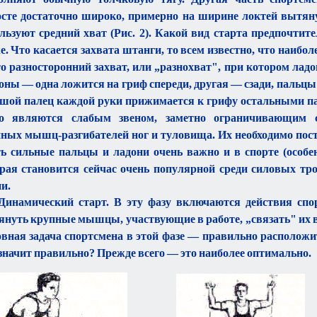
сте достаточно широко, примерно на ширине локтей вытян
льзуют средний хват (Рис. 2). Какой вид старта предпочтит
е. Что касается захвата штанги, то всем известно, что наибо
о разносторонний захват, или „разнохват", при котором лад
оны — одна ложится на гриф спереди, другая — сзади, пальц
шой палец каждой руки прижимается к грифу остальными п
то являются слабым звеном, заметно ограничивающим 
ных мышц-разгибателей ног и туловища. Их необходимо пост
ь сильные пальцы и ладони очень важно и в спорте (особен
рая становится сейчас очень популярной среди силовых тро
ни.
 Динамический старт. В эту фазу включаются действия сп
януть крупные мышцы, участвующие в работе, „связать" их 
вная задача спортсмена в этой фазе — правильно расположит
значит правильно? Прежде всего — это наиболее оптимально.