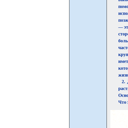
помо
испо
позж
— эт
стор
боль
час
круп
имет
кото
жиз
2.
раст
Осно
Что 