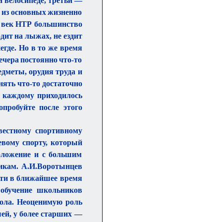
а велосипеде, третьи —
н из основных жизненно
ш век НТР большинство
одит на лыжах, не ездит
егде. Но в то же время
ечера постоянно что-то
дметы, орудия труда и
днять что-то достаточно
н, каждому приходилось
опробуйте после этого
вестному спортивному
евому спорту, который
оложение и с большим
дикам. А.И.Воротынцев
сти в ближайшее время
обучение школьников
ола. Неоценимую роль
ей, у более старших —