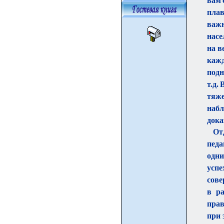
вам 
плав
важн
насе
на в
кажд
подн
т.д.
тяже
набл
дока
От
педа
одни
успе
сове
в р
прав
при 