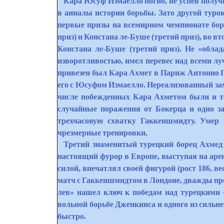
Кара Юсуф Измаелло погиб, не успев получ
в анналы истории борьбы. Зато другой турок
первые призы на всемирном чемпионате бор
приз) и Констана ле-Буше (третий приз), во в
Констана ле-Буше (третий приз). Не «обла
изворотливостью, имел перевес над всеми л
привезен был Кара Ахмет в Париж Антонио Пь
его с Юсуфом Измаелло. Нереализованный за
числе побежденных Кара Ахметом были и та
случайные поражения от Бокерца и одно з
трехчасовую схватку Гаккеншмидту. Умер в
чрезмерные тренировки.
Третий знаменитый турецкий борец Ахмед 
настоящий фурор в Европе, выступая на аре
силой, впечатлял своей фигурой (рост 186, ве
матч с Гаккеншмидтом в Лондоне, дважды пр
лев» нашел ключ к победам над турецкими
вольной борьбе Дженкинса и одного из силь
быстро.