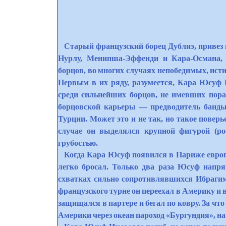
Старый французский борец Дублиэ, привез 
Нурлу, Менипша-Эффенди и Кара-Османа,
борцов, во многих случаях непобедимых, ист
Первым в их ряду, разумеется, Кара Юсуф 
среди сильнейших борцов, не имевших пора
борцовской карьеры — предводитель банды
Турции. Может это и не так, но такое повер
случае он выделялся крупной фигурой (рос
грубостью.
Когда Кара Юсуф появился в Париже европ
легко бросал. Только два раза Юсуф напря
схватках сильно сопротивлявшихся Ибрагим
французского турне он переехал в Америку и
защищался в партере и бегал по ковру. За чт
Америки через океан пароход «Бургундия», н