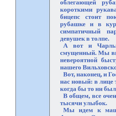
облегающей руб
короткими рукав
бицепс стоит по
рубашке и в кур
симпатичный пар
девушек в толпе.
А вот и Чарль
смущенный. Мы вид
невероятной быст
нашего Вильховско
Вот, наконец, и Г
нас новый: в лице
когда бы то ни был
В общем, все очен
тысячи улыбок.
Мы идем к маши