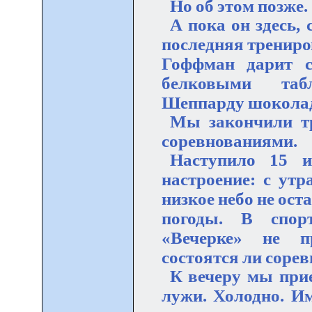
Но об этом позже.
А пока он здесь,
последняя трениров
Гоффман дарит с
белковыми табл
Шеппарду шоколад
Мы закончили тр
соревнованиями.
Наступило 15 и
настроение: с ут
низкое небо не ос
погоды. В спор
«Вечерке» не п
состоятся ли соре
К вечеру мы прие
лужи. Холодно. И