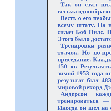
Так он стал шт
весьма однообразны
Весть о его необ
всему штату. На 
силач Боб Пилс. П
Этого было достат
Тренировки разн
толчок. Но по-п
приседание. Кажды
150 кг. Результа
зимой 1953 года он
результат был 48
мировой рекорд Дэ
Андерсон каж
тренироваться —
Иногда он шел на 