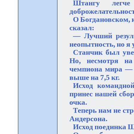
Штангу легче
доброжелательност
О Богдановском, к
сказал:
— Лучший резуль
неопытность, но я 
Станчик был уве
Но, несмотря на
чемпиона мира — 4
выше на 7,5 кг.
Исход командно
принес нашей сбор
очка.
Теперь нам не с
Андерсона.
Исход поединка Ш