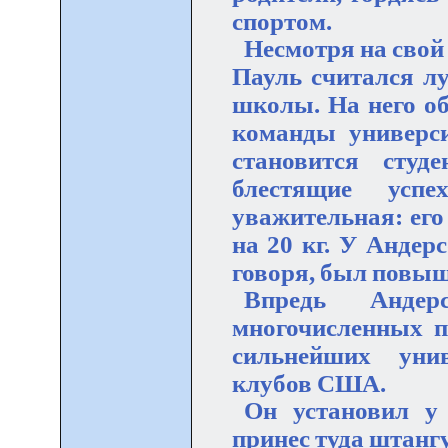
спортом.
Несмотря на свой с
Пауль считался л
школы. На него о
команды универс
становится студ
блестящие успе
уважительная: его
на 20 кг. У Андер
говоря, был повыш
Впредь Андер
многочисленных п
сильнейших унив
клубов США.
Он установил у 
принес туда штангу