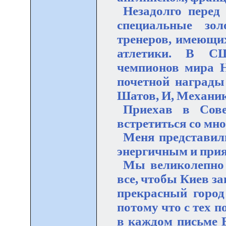
Незадолго перед
специальные зо
тренеров, имеющих
атлетики. В С
чемпионов мира Н
почетной награды
Шатов, И, Механик
Приехав в Сове
встретиться со мно
Меня представил
энергичным и при
Мы великолепно 
все, чтобы Киев з
прекрасный город 
потому что с тех п
в каждом письме В