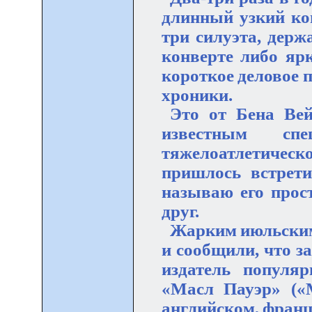
длинный узкий кон
три силуэта, дер
конверте либо яр
короткое деловое 
хроники.
Это от Бена Ве
известным спе
тяжелоатлетичес
пришлось встрети
называю его прос
друг.
Жарким июльским 
и сообщили, что з
издатель популяр
«Масл Пауэр» («М
английском, франц