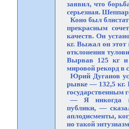
заявил, что борьб
серьезная. Шеппар
Коно был блистате
прекрасным соче
качеств. Он устан
кг. Выжал он этот 
отклонения тулови
Вырвав 125 кг и 
мировой рекорд в с
Юрий Дуганов ус
рывке — 132,5 кг.
государственным г
— Я никогда н
публики, — сказа
аплодисменты, ког
но такой энтузиаз