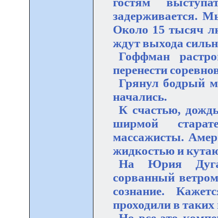
гостям выступ
задерживается. М
Около 15 тысяч л
ждут выхода сильн
Гоффман растро
перенести соревно
Грянул бодрый м
начались.
К счастью, дождь
ширмой старат
массажисты. Амер
жидкостью и кутаю
На Юрия Дуга
сорванный ветром
сознание. Кажет
проходили в таких
Но все это комп