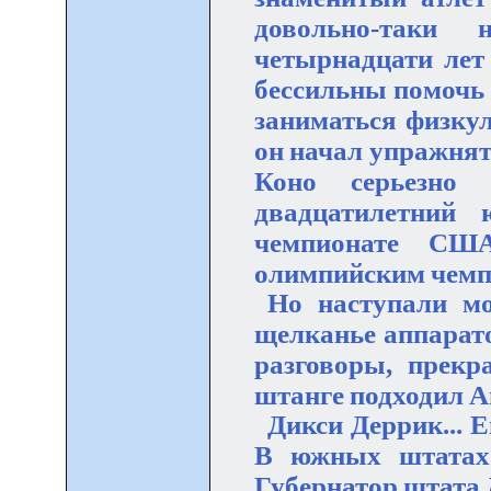
довольно-таки
четырнадцати лет 
бессильны помочь 
заниматься физкул
он начал упражнять
Коно серьезно 
двадцатилетний 
чемпионате СШ
олимпийским чемп
Но наступали мо
щелканье аппарато
разговоры, прекр
штанге подходил А
Дикси Деррик... Е
В южных штатах 
Губернатор штата 