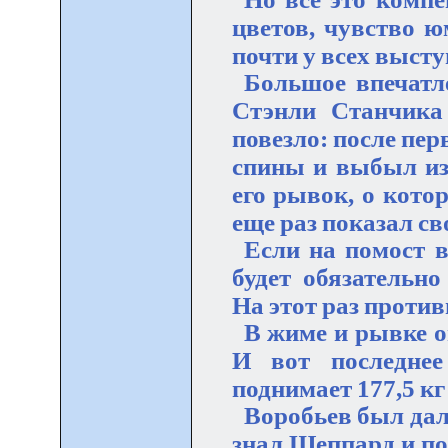
цветов, чувство ю
почти у всех выст
Большое впечатл
Стэнли Станчика
повезло: после пе
спины и выбыл из
его рывок, о кото
еще раз показал с
Если на помост 
будет обязательно
На этот раз проти
В жиме и рывке о
И вот последне
поднимает 177,5 кг
Воробьев был дал
знал Шеппард и поэ