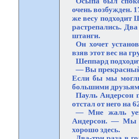
Осыпа был споко
очень возбужден. 1
же весу подходит 
растрепались. Два 
штанги.
Он хочет установ
взяв этот вес на гр
Шеппард подходит
— Вы прекрасный 
Если бы мы могли
большими друзьям
Пауль Андерсон п
отстал от него на 62
— Мне жаль уез
Андерсон. — Мы 
хорошо здесь.
Два-три раза в г