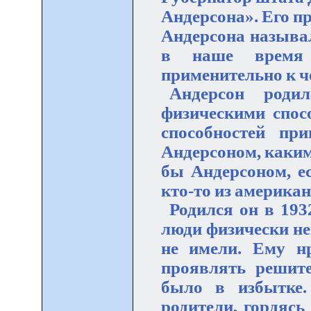
Андерсона». Его п
Андерсона называл
в наше время 
применительно к ч
Андерсон родил
физическими спос
способностей пр
Андерсоном, каким 
бы Андерсоном, е
кто-то из америка
Родился он в 1932
люди физически не
не имели. Ему н
проявлять решите
было в избытке
родители, гордясь