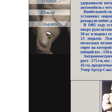
удерживали нога
автомобиль с че
Наибольшей сил
установил миров
рекорд не побит д
В 1905 году у
вверх руке штанг
50 кг и поднял е
13 людьми. Леж
несколько челов
гирю на которой
(общий вес - 150 к
Антропометрич
рост - 175 см, вес
43 см, предплечье -
Умер Артур Саксо