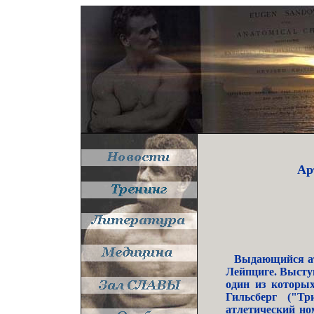
Ар
Выдающийся ат
Лейпциге. Высту
один из которых
Гильсберг ("Тр
атлетический но